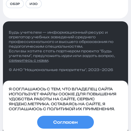
ОБЗР
ИЗО
Будь учителем — информационный ресурс и
агрегатор учебных заведений среднего
профессионального и высшего образования по
педагогическим специальностям.
Если вы хотите стать партнером проекта "Будь
учителем", предложить идеи или задать вопрос,
свяжитесь с нами
.
© АНО "Национальные приоритеты", 2023–2026
Я СОГЛАШАЮСЬ С ТЕМ, ЧТО ВЛАДЕЛЕЦ САЙТА
ИСПОЛЬЗУЕТ ФАЙЛЫ COOKIE ДЛЯ ПОВЫШЕНИЯ
УДОБСТВА РАБОТЫ НА САЙТЕ, СЕРВИС
ЯНДЕКС.МЕТРИКА. ОСТАВАЯСЬ НА САЙТЕ, Я
СОГЛАШАЮСЬ С ПОЛИТИКОЙ ИХ ПРИМЕНЕНИЯ.
Согласен
Политика
Пользовательское
конфиденциальности
соглашение