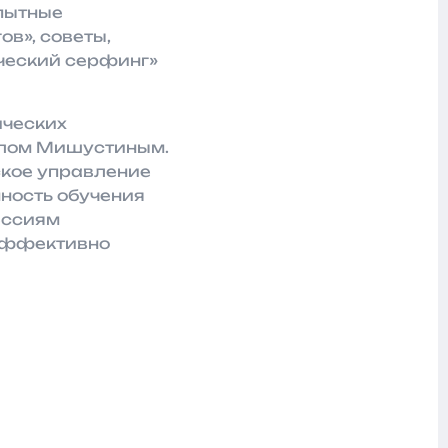
опытные
в», советы,
ческий серфинг»
ических
илом Мишустиным.
ское управление
ность обучения
ессиям
 эффективно