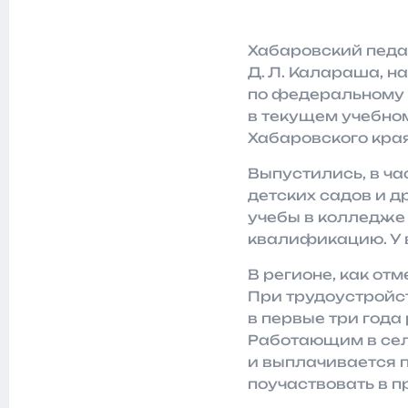
Хабаровский педа
Д. Л. Калараша, н
по федеральному 
в текущем учебно
Хабаровского края
Выпустились, в ча
детских садов и д
учебы в колледже
квалификацию. У в
В регионе, как от
При трудоустройс
в первые три год
Работающим в сел
и выплачивается 
поучаствовать в п