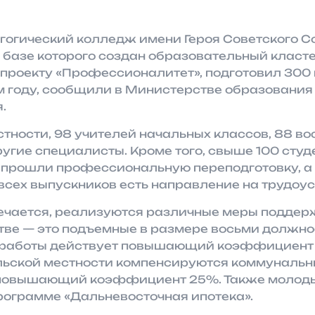
гогический колледж имени Героя Советского С
а базе которого создан образовательный класт
проекту «Профессионалитет», подготовил 300
м году, сообщили в Министерстве образования
.
стности, 98 учителей начальных классов, 88 в
ругие специалисты. Кроме того, свыше 100 студ
 прошли профессиональную переподготовку, а
сех выпускников есть направление на трудоус
мечается, реализуются различные меры поддерж
тве — это подъемные в размере восьми должно
а работы действует повышающий коэффициент
ьской местности компенсируются коммунальн
повышающий коэффициент 25%. Также молоды
рограмме «Дальневосточная ипотека».