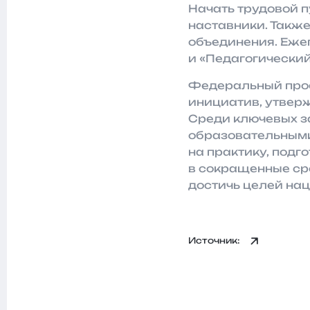
Начать трудовой 
наставники. Также
объединения. Еже
и «Педагогический
Федеральный прое
инициатив, утве
Среди ключевых з
образовательными
на практику, под
в сокращенные сро
достичь целей нац
Источник: