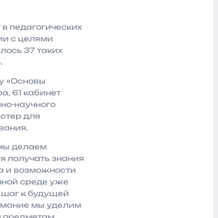
в педагогических
ии с целями
лось 37 таких
.
ту «Основы
а, 61 кабинет
нно-научного
астер для
вания.
мы делаем
я получать знания
а и возможности
чной среде уже
 шаг к будущей
нимание мы уделим
 предметам,