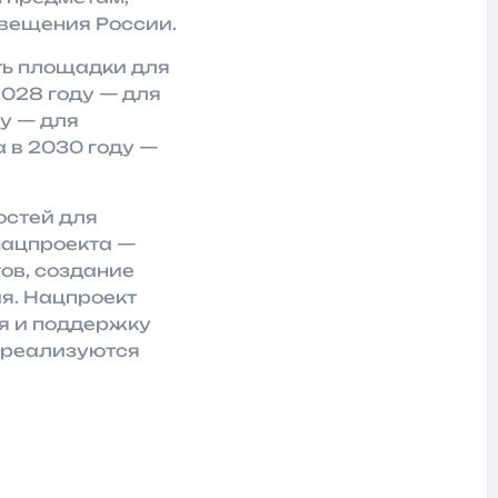
свещения России.
ть площадки для
2028 году — для
ду — для
 в 2030 году —
остей для
нацпроекта —
ов, создание
я. Нацпроект
я и поддержку
 реализуются