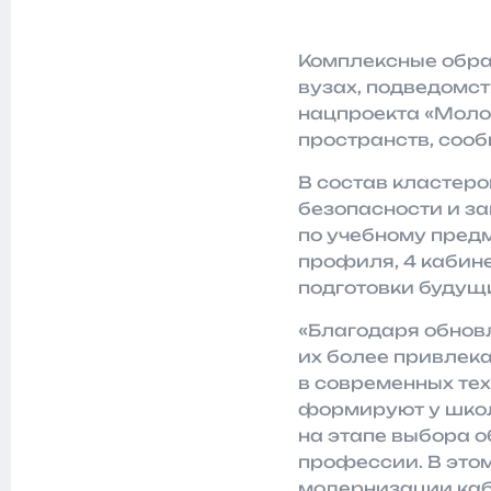
Комплексные обра
вузах, подведомс
нацпроекта «Молод
пространств, соо
В состав кластер
безопасности и за
по учебному предм
профиля, 4 кабине
подготовки будущи
«Благодаря обнов
их более привлека
в современных те
формируют у школ
на этапе выбора о
профессии. В этом
модернизации каб