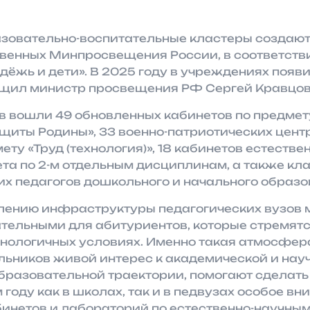
зовательно-воспитательные кластеры создают 
твенных Минпросвещения России, в соответств
ёжь и дети». В 2025 году в учреждениях появи
бщил министр просвещения РФ Сергей Кравцов
ов вошли 49 обновленных кабинетов по предме
щиты Родины», 33 военно-патриотических центр
ету «Труд (технология)», 18 кабинетов естестве
та по 2-м отдельным дисциплинам, а также кл
х педагогов дошкольного и начального образо
лению инфраструктуры педагогических вузов 
тельными для абитуриентов, которые стремятс
хнологичных условиях. Именно такая атмосфер
ьников живой интерес к академической и нау
бразовательной траектории, помогают сделать
 году как в школах, так и в педвузах особое в
инетов и лабораторий по естественно-научным