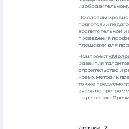
изобразительному
По словам Кравцов
подготовки педаго
воспитательной и 
проведения профес
площадки для прак
Нацпроект
«Молод
развития таланто
строительство и 
новых методик пр
также предусматр
вузов по програм
по решению Прези
Источник: