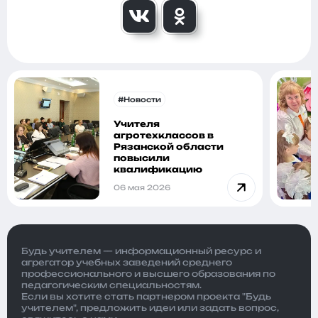
#Новости
Учителя
агротехклассов в
Рязанской области
повысили
квалификацию
06 мая 2026
Будь учителем — информационный ресурс и
агрегатор учебных заведений среднего
профессионального и высшего образования по
педагогическим специальностям.
Если вы хотите стать партнером проекта "Будь
учителем", предложить идеи или задать вопрос,