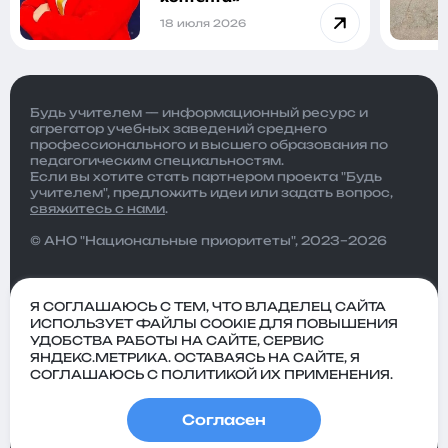
18 июля 2026
Будь учителем — информационный ресурс и
агрегатор учебных заведений среднего
профессионального и высшего образования по
педагогическим специальностям.
Если вы хотите стать партнером проекта "Будь
учителем", предложить идеи или задать вопрос,
свяжитесь с нами
.
© АНО "Национальные приоритеты", 2023–2026
Я СОГЛАШАЮСЬ С ТЕМ, ЧТО ВЛАДЕЛЕЦ САЙТА
ИСПОЛЬЗУЕТ ФАЙЛЫ COOKIE ДЛЯ ПОВЫШЕНИЯ
УДОБСТВА РАБОТЫ НА САЙТЕ, СЕРВИС
ЯНДЕКС.МЕТРИКА. ОСТАВАЯСЬ НА САЙТЕ, Я
СОГЛАШАЮСЬ С ПОЛИТИКОЙ ИХ ПРИМЕНЕНИЯ.
Согласен
Политика
Пользовательское
конфиденциальности
соглашение