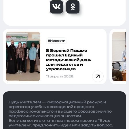
#Новости
В Верхней Пышме
прошел Единый
методический день
для педагогов и
управленцев
11 апреля 2026
Будь учителем — информационный ресурс и
агрегатор учебных заведений среднего
профессионального и высшего образования по
педагогическим специальностям.
Если вы хотите стать партнером проекта "Будь
учителем", предложить идеи или задать вопрос,