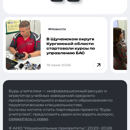
#Новости
В Щучанском округе
Курганской области
стартовали курсы по
управлению БАС
19 июня 2026
Будь учителем — информационный ресурс и
агрегатор учебных заведений среднего
профессионального и высшего образования по
педагогическим специальностям.
Если вы хотите стать партнером проекта "Будь
учителем", предложить идеи или задать вопрос,
свяжитесь с нами
.
© АНО "Национальные приоритеты", 2023–2026