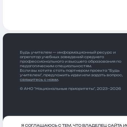
Будь учителем — информационный ресурс и
агрегатор учебных заведений среднего
профессионального и высшего образования по
педагогическим специальностям.
Если вы хотите стать партнером проекта "Будь
учителем", предложить идеи или задать вопрос,
свяжитесь с нами
.
© АНО "Национальные приоритеты", 2023–2026
Я СОГЛАШАЮСЬ С ТЕМ, ЧТО ВЛАДЕЛЕЦ САЙТА 