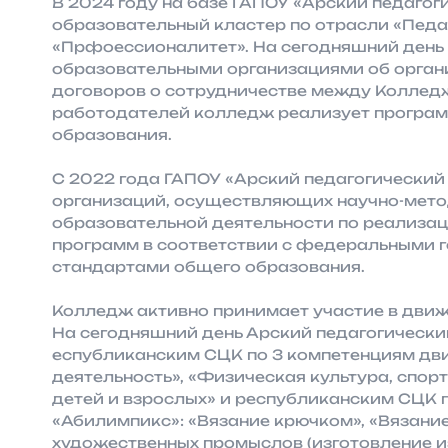
В 2024 году на базе ГАПОУ «Арский педагоги
образовательный кластер по отрасли «Педа
«Прфоессионалитет». На сегодняшний день
образовательными организациями об органи
договоров о сотрудничестве между Коллед
работодателей колледж реализует програ
образования.
С 2022 года ГАПОУ «Арский педагогический 
организаций, осуществляющих научно-мето
образовательной деятельности по реализа
программ в соответствии с федеральными 
стандартами общего образования.
Колледж активно принимает участие в дви
На сегодняшний день Арский педагогический
еспубликанским СЦК по 3 компетенциям д
деятельность», «Физическая культура, спор
детей и взрослых» и республиканским СЦК 
«Абилимпикс»: «Вязание крючком», «Вязани
художественных промыслов (изготовление и