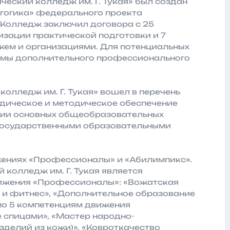
ческий колледж им. Г. Тукая» был создан
гогика» федерального проекта
 Колледж заключил договора с 25
зации практической подготовки и 7
жем и организациями. Для потенциальных
ммы дополнительного профессионального
колледж им. Г. Тукая» вошел в перечень
дическое и методическое обеспечение
ции основных общеобразовательных
государственными образовательными
жениях «Профессионалы» и «Абилимпикс».
 колледж им. Г. Тукая является
вижения «Профессионалы»: «Вожатская
т и фитнес», «Дополнительное образование
по 5 компетенциям движения
е спицами», «Мастер народно-
зделий из кожи)», «Ковроткачество