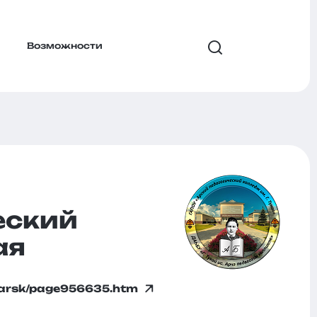
Возможности
еский
ая
u/arsk/page956635.htm