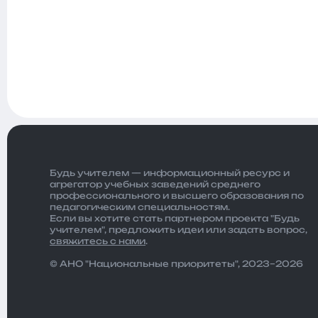
Будь учителем — информационный ресурс и
агрегатор учебных заведений среднего
профессионального и высшего образования по
педагогическим специальностям.
Если вы хотите стать партнером проекта "Будь
учителем", предложить идеи или задать вопрос,
свяжитесь с нами
.
© АНО "Национальные приоритеты", 2023–2026