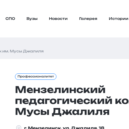
СПО
Вузы
Новости
Галерея
Истории
ж им. Мусы Джалиля
Профессионалитет
Мензелинский
педагогический к
Мусы Джалиля
г. Мензелинск, ул. Джалиля, 18