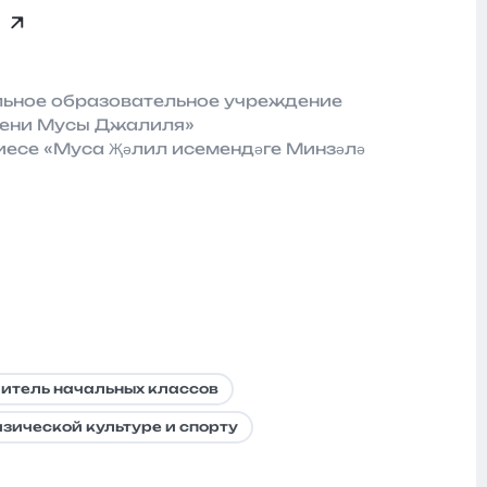
льное образовательное учреждение
мени Мусы Джалиля»
иесе «Муса Җәлил исемендәге Минзәлә
итель начальных классов
изической культуре и спорту