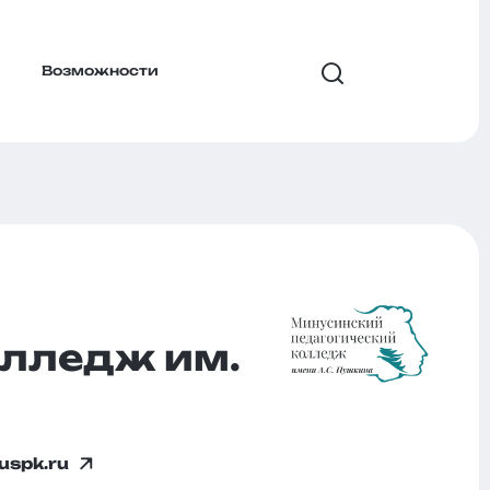
Возможности
олледж им.
uspk.ru