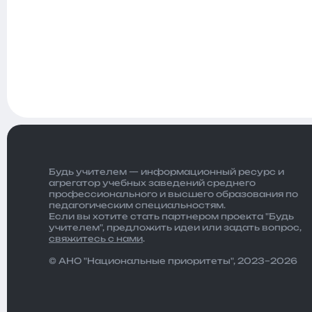
Будь учителем — информационный ресурс и
агрегатор учебных заведений среднего
профессионального и высшего образования по
педагогическим специальностям.
Если вы хотите стать партнером проекта "Будь
учителем", предложить идеи или задать вопрос,
свяжитесь с нами
.
© АНО "Национальные приоритеты", 2023–2026