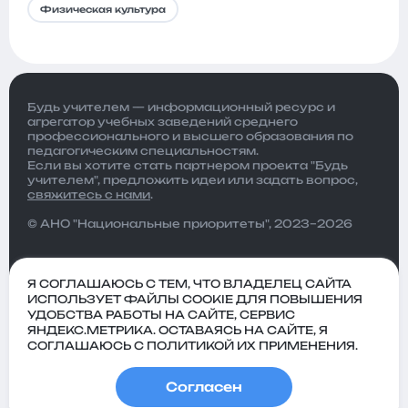
Физическая культура
Будь учителем — информационный ресурс и
агрегатор учебных заведений среднего
профессионального и высшего образования по
педагогическим специальностям.
Если вы хотите стать партнером проекта "Будь
учителем", предложить идеи или задать вопрос,
свяжитесь с нами
.
© АНО "Национальные приоритеты", 2023–2026
Я СОГЛАШАЮСЬ С ТЕМ, ЧТО ВЛАДЕЛЕЦ САЙТА
ИСПОЛЬЗУЕТ ФАЙЛЫ COOKIE ДЛЯ ПОВЫШЕНИЯ
УДОБСТВА РАБОТЫ НА САЙТЕ, СЕРВИС
ЯНДЕКС.МЕТРИКА. ОСТАВАЯСЬ НА САЙТЕ, Я
СОГЛАШАЮСЬ С ПОЛИТИКОЙ ИХ ПРИМЕНЕНИЯ.
Согласен
Политика
Пользовательское
конфиденциальности
соглашение