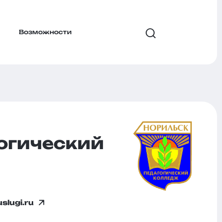
Возможности
огический
slugi.ru