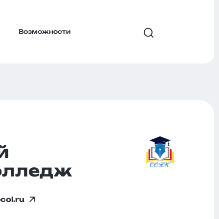
Возможности
й
олледж
col.ru