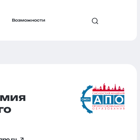
Возможности
емия
го
apo.ru