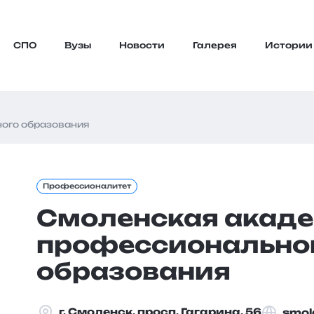
СПО
Вузы
Новости
Галерея
Истории
ого образования
Профессионалитет
Смоленская акад
профессионально
образования
г. Смоленск, просп. Гагарина, 56
smol