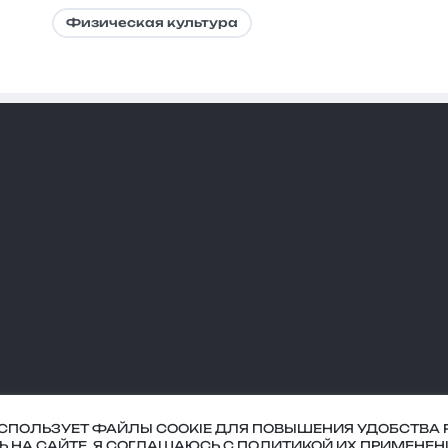
Физическая культура
ИСПОЛЬЗУЕТ ФАЙЛЫ COOKIE ДЛЯ ПОВЫШЕНИЯ УДОБСТВА 
оглашение
СЬ НА САЙТЕ, Я СОГЛАШАЮСЬ С ПОЛИТИКОЙ ИХ ПРИМЕНЕН