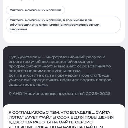
Учитель начальных классов
Учитель начальных классов, в том числе для
обучающихся с ограниченными возможностями
здоровья
Будь учителем — информационный ресурс и
агрегатор учебных заведений среднего
профессионального и высшего образования по
педагогическим специальностям.
Если вы хотите стать партнером проекта "Будь
учителем", предложить идеи или задать вопрос,
свяжитесь с нами
.
© АНО "Национальные приоритеты", 2023–2026
Я СОГЛАШАЮСЬ С ТЕМ, ЧТО ВЛАДЕЛЕЦ САЙТА
ИСПОЛЬЗУЕТ ФАЙЛЫ COOKIE ДЛЯ ПОВЫШЕНИЯ
УДОБСТВА РАБОТЫ НА САЙТЕ, СЕРВИС
ЯНДЕКС.МЕТРИКА. ОСТАВАЯСЬ НА САЙТЕ, Я